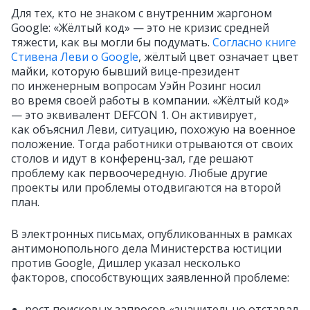
Для тех, кто не знаком с внутренним жаргоном
Google: «Жёлтый код» — это не кризис средней
тяжести, как вы могли бы подумать.
Согласно книге
Стивена Леви о Google
, жёлтый цвет означает цвет
майки, которую бывший вице‑президент
по инженерным вопросам Уэйн Розинг носил
во время своей работы в компании. «Жёлтый код»
— это эквивалент DEFCON 1. Он активирует,
как объяснил Леви, ситуацию, похожую на военное
положение. Тогда работники отрываются от своих
столов и идут в конференц‑зал, где решают
проблему как первоочередную. Любые другие
проекты или проблемы отодвигаются на второй
план.
В электронных письмах, опубликованных в рамках
антимонопольного дела Министерства юстиции
против Google, Дишлер указал несколько
факторов, способствующих заявленной проблеме:
рост поисковых запросов «значительно отставал