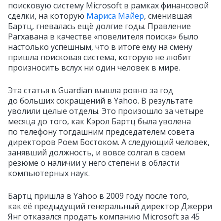
поисковую систему Microsoft в рамках финансовой
сделки, на которую
Мариса Майер
, сменившая
Бартц, гневалась ещё долгие годы. Правление
Рагхавана в качестве «повелителя поиска» было
настолько успешным, что в итоге ему на смену
пришла поисковая система, которую не любит
произносить вслух ни один человек в мире.
Эта статья в Guardian вышла ровно за год
до больших сокращений в Yahoo. В результате
уволили целые отделы. Это произошло за четыре
месяца до того, как Кэрол Бартц была уволена
по телефону тогдашним председателем совета
директоров Роем Бостоком. А следующий человек,
занявший должность, и вовсе солгал в своем
резюме о наличии у него степени в области
компьютерных наук.
Бартц пришла в Yahoo в 2009 году после того,
как её предыдущий генеральный директор Джерри
Янг отказался продать компанию Microsoft за 45