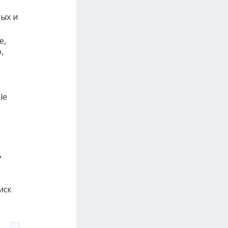
мых и
е,
,
.
le
ь
иск