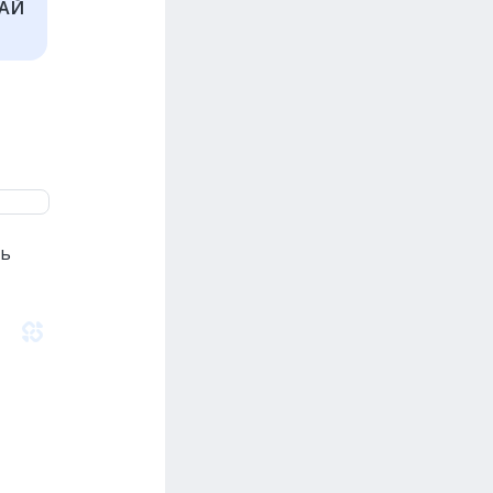
НАЙ
ть