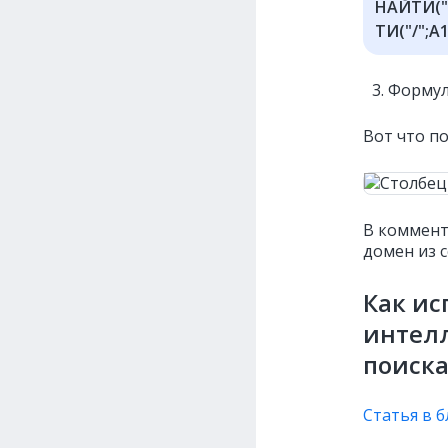
НАЙТИ("/
ТИ("/";A1
Формулу
Вот что по
В коммент
домен из с
Как ис
интел
поиск
Статья в б