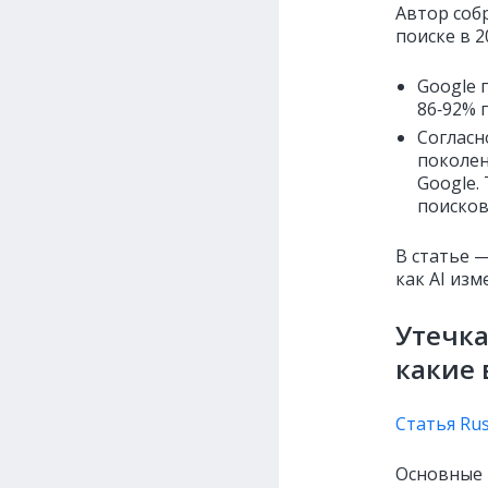
Автор соб
поиске в 2
Google 
86‑92% 
Согласн
поколен
Google.
поисков
В статье —
как AI изм
Утечка
какие 
Статья Rus
Основные 