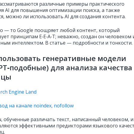
рассматриваются различные примеры практического
я AI для повышения оптимизации поиска, а также
я, можно ли использовать AI для создания контента.
ко — то Google поощряет любой контент, который
вует принципам E‑E‑A‑T; неважно, создан он человеком 
нным интеллектом. В статье — подробности и тонкости.
пользовать генеративные модели
PT‑подобные) для анализа качества
ицы
rch Engine Land
од на канале noindex, nofollow
, обученные различать текст, написанный человеком, и
 являются эффективными предикторами языкового качес
ц.