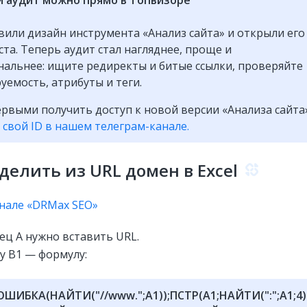
или дизайн инструмента «Анализ сайта» и открыли его
ста. Теперь аудит стал нагляднее, проще и
альнее: ищите редиректы и битые ссылки, проверяйте
уемость, атрибуты и теги.
рвыми получить доступ к новой версии «Анализа сайта
 свой ID в нашем телеграм-канале.
делить из URL домен в Excel
анале «DRMax SEO»
ец A нужно вставить URL.
у B1 — формулу:
ШИБКА(НАЙТИ("//www.";A1));ПСТР(A1;НАЙТИ(":";A1;4)