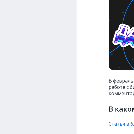
В февраль
работе с 
комментари
В како
Статья в б