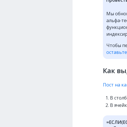
Мы обнов
альфа‑те
функцион
индексир
Чтобы пе
оставьте
Как вы
Пост на к
В столб
В ячейк
=ЕСЛИ(ЕО