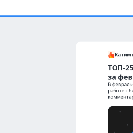
Катим 
ТОП-25
за фе
В февраль
работе с 
комментари