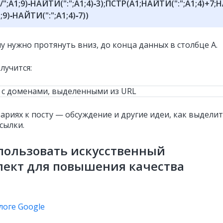
";A1;9)‑НАЙТИ(":";A1;4)‑3);ПСТР(A1;НАЙТИ(":";A1;4)+7;
;9)‑НАЙТИ(":";A1;4)‑7))
 нужно протянуть вниз, до конца данных в столбце A.
лучится:
ариях к посту — обсуждение и другие идеи, как выдели
сылки.
пользовать искусственный
лект для повышения качества
а
логе Google