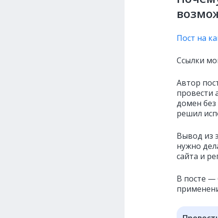
возмож
Пост на к
Ссылки мог
Автор пос
провести а
домен без 
решил испо
Вывод из 
нужно дел
сайта и ре
В посте —
применения
Провест