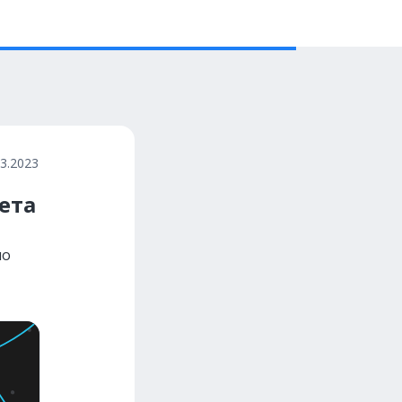
03.2023
ета
по