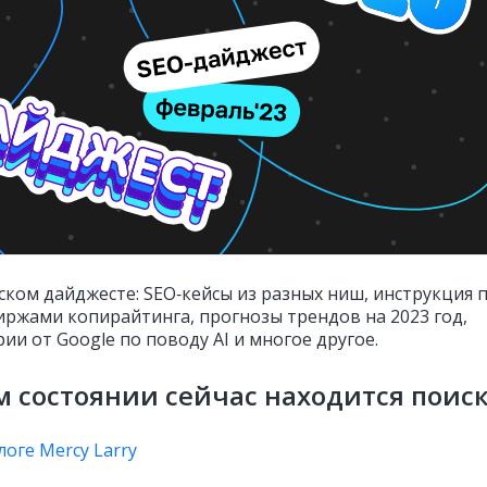
ском дайджесте: SEO‑кейсы из разных ниш, инструкция 
биржами копирайтинга, прогнозы трендов на 2023 год,
и от Google по поводу AI и многое другое.
м состоянии сейчас находится поис
логе Mercy Larry