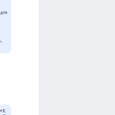
 для
»,
+3;