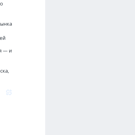
 о
рынка
лей
я — и
ска,