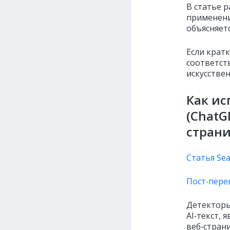
В статье 
применени
объясняетс
Если крат
соответст
искусстве
Как ис
(ChatG
стран
Статья Sea
Пост‑перев
Детекторы
AI‑текст,
веб‑страни