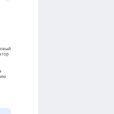
новый
автор
а
цию