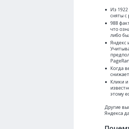
Из 1922
сняты с
988 фак
что озн
либо бы
Яндекс 
Учитыва
предпол
PageRan
Когда в
снижает
Клики и
известн
этому е
Другие вы
Яндекса да
Почему