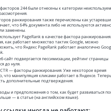
 факторов 244 были отнесены к категории неиспользуе
 рассмотрения.
торов ранжирования также перечислены как устаревши
ачает, что 64% документа либо не используются активно
ли заменены.
использует PageRank в качестве фактора ранжирования
я, как работает множество тактик Google, можно
ожить, что Яндекс PageRank работает аналогично Goog
k.
еб‑сайт подвергается пессимизации, рейтинг страницы
ся до нуля.
 CTR — факторы ранжирования. Уже некоторое время
о, что манипуляция кликами работает в Яндексе. Тепер
сть дополнительные подтверждения.
воды и предположения о том, как будет развиваться по
льше — в статье (на английском языке).
 ссылки иногда не работают: