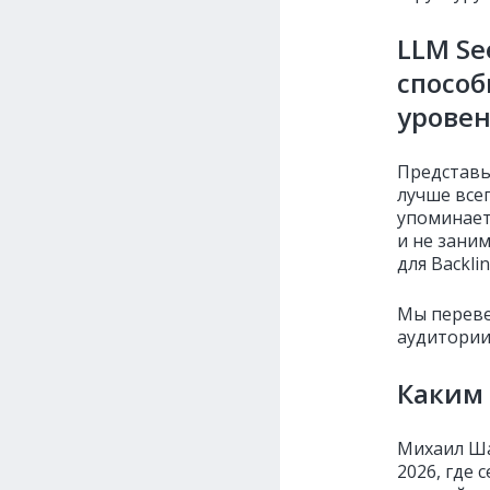
LLM Se
способ
урове
Представь
лучше все
упоминает
и не зани
для Backli
Мы переве
аудитории
Каким 
Михаил Ша
2026, где