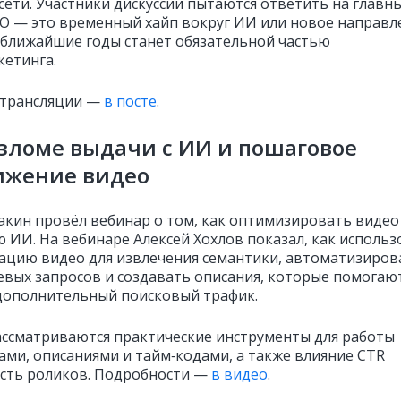
сети. Участники дискуссии пытаются ответить на главн
EO — это временный хайп вокруг ИИ или новое направл
 ближайшие годы станет обязательной частью
ркетинга.
 трансляции —
в посте
.
взломе выдачи с ИИ и пошаговое
ижение видео
кин провёл вебинар о том, как оптимизировать видео
 ИИ. На вебинаре Алексей Хохлов показал, как использ
ацию видео для извлечения семантики, автоматизиров
евых запросов и создавать описания, которые помогаю
дополнительный поисковый трафик.
ассматриваются практические инструменты для работы
ками, описаниями и тайм‑кодами, а также влияние CTR
сть роликов. Подробности —
в видео
.