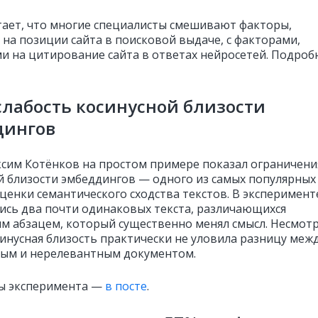
тает, что многие специалисты смешивают факторы,
на позиции сайта в поисковой выдаче, с факторами,
 на цитирование сайта в ответах нейросетей. Подроб
слабость косинусной близости
дингов
сим Котёнков на простом примере показал ограничени
й близости эмбеддингов — одного из самых популярных
ценки семантического сходства текстов. В эксперимент
ись два почти одинаковых текста, различающихся
м абзацем, который существенно менял смысл. Несмот
синусная близость практически не уловила разницу меж
ым и нерелевантным документом.
ы эксперимента —
в посте
.