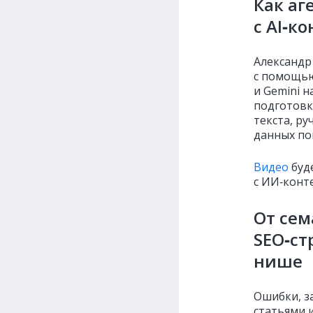
Как аг
с AI‑к
Александр
с помощью
и Gemini 
подготовк
текста, р
данных по
Видео
буд
с ИИ‑конт
От сем
SEO‑ст
нише
Ошибки, з
статьями 