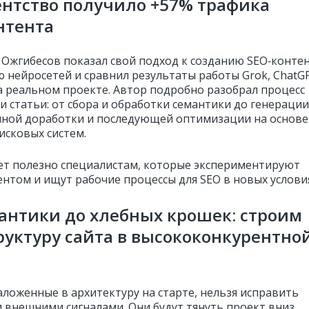
ентство получило +57% трафика
онтента
 Ожгибесов показал свой подход к созданию SEO‑конте
 нейросетей и сравнил результаты работы Grok, ChatG
на реальном проекте. Автор подробно разобрал процесс
и статьи: от сбора и обработки семантики до генерации
учной доработки и последующей оптимизации на основе
исковых систем.
ет полезно специалистам, которые экспериментируют
ентом и ищут рабочие процессы для SEO в новых условия
антики до хлебных крошек: строим
руктуру сайта в высококонкурентно
аложенные в архитектуру на старте, нельзя исправить
и внешними сигналами. Они будут тянуть проект вниз,