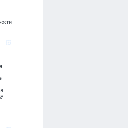
ности
я
е
ря
ду