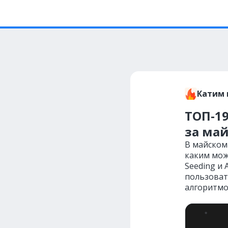
Катим 
ТОП-19
за ма
В майском 
каким мож
Seeding и
пользоват
алгоритмо