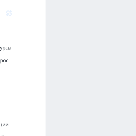
сурсы
прос
нции