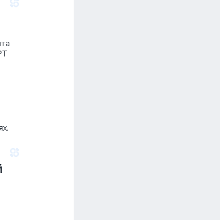
нта
PT
х.
й