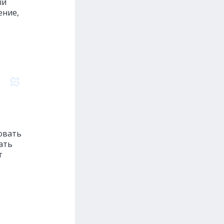
ый
ение,
овать
ать
т