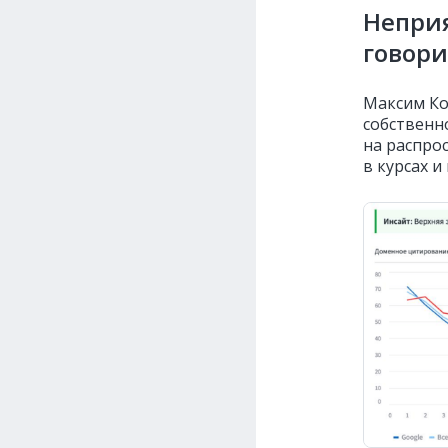
Неприя
говори
Максим Ко
собственн
на распро
в курсах и