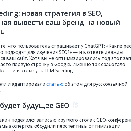
eding: новая стратегия в SEO,
ная вывести ваш бренд на новый
нь
те, что пользователь спрашивает у ChatGPT: «Какие ре
го подходят для изучения SEO?» — и в ответе дважды
ся ваш сайт. Хотя вы не оптимизировались под этот за
маете первую строчку в Google. Именно так сработало
nko — и в этом суть LLM Seeding.
ли и адаптировали
статью
об этом для русскоязычной
.
будет будущее GEO
кин поделился записью круглого стола с GEO‑конфере
 семь экспертов обсудили перспективы оптимизации