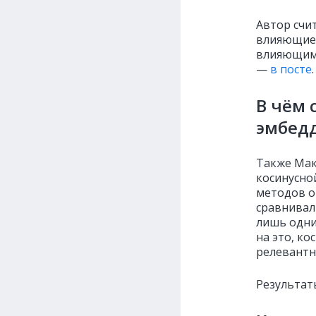
Автор счи
влияющие 
влияющими
—
в посте
.
В чём 
эмбед
Также Мак
косинусно
методов о
сравнивал
лишь одни
на это, ко
релевантн
Результат