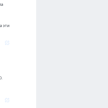
ла
а эти
O.