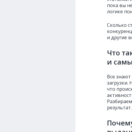
пока вы н
логике по
Сколько с
конкуренц
и другие 
Что та
и самы
Все знают 
загрузки. 
что проис
активность
Разбирае
результат.
Почему
выдач