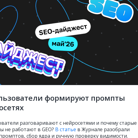
ользователи формируют промпты
осетях
ователи разговаривают с нейросетями и почему старые
ы не работают в GEO?
В статье
в Журнале разобрали
 промптов, сбор ядра и ручную проверку видимости.