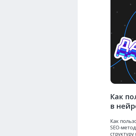
Как п
в нейр
Как польз
SEO‑метод
структуру