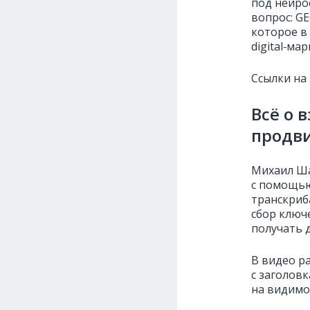
под нейро
вопрос: G
которое в
digital‑ма
Ссылки на
Всё о 
продв
Михаил Ша
с помощью
транскриб
сбор ключ
получать 
В видео р
с заголов
на видимо