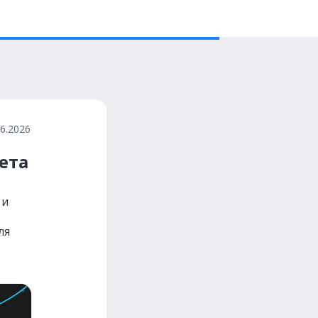
06.2026
ета
 и
ля