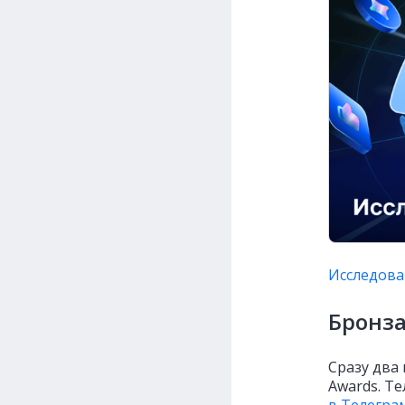
Исследова
Бронза
Сразу два 
Awards. Т
в Телегра