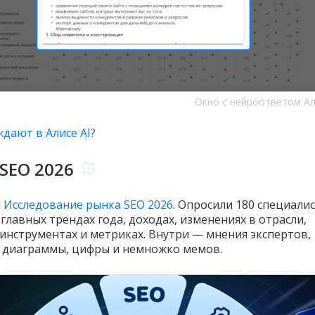
Окно с нейроответом Ал
ждают в Алисе AI?
SEO 2026
и
Исследование рынка SEO 2026
. Опросили 180 специали
 главных трендах года, доходах, изменениях в отрасли,
инструментах и метриках. Внутри — мнения экспертов,
 диаграммы, цифры и немножко мемов.