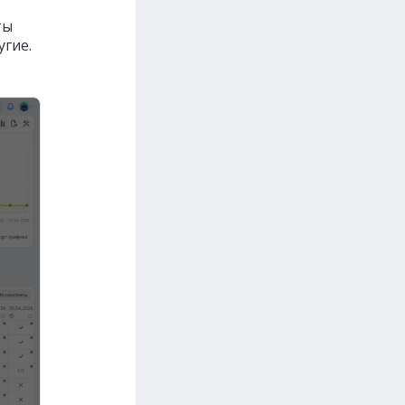
ты
угие.