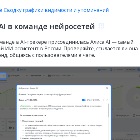
в Сводку графики видимости и упоминаний
AI в команде нейросетей
манде в AI‑трекере присоединилась Алиса AI — самый
 ИИ‑ассистент в России. Проверяйте, ссылается ли она
нд, общаясь с пользователями в чате.