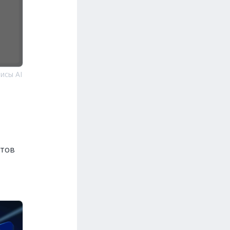
исы AI
стов