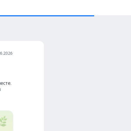
06.2026
есте.
ы