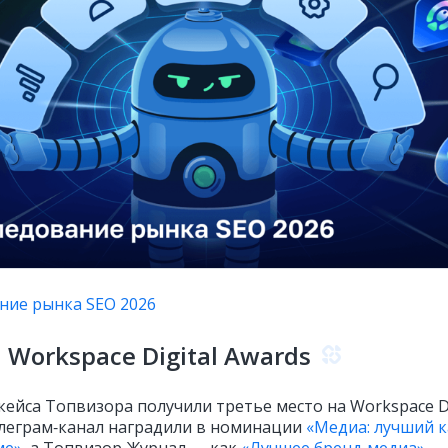
ние рынка SEO 2026
 Workspace Digital Awards
кейса Топвизора получили третье место на Workspace Di
елеграм‑канал наградили в номинации
«Медиа: лучший 
ме»
, а Топвизор‑Журнал — как
«Лучшее бренд‑медиа»
.