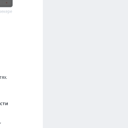
рекере
ях.
сти
,