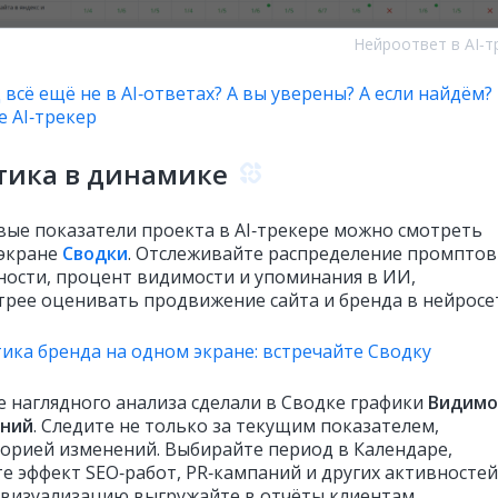
Нейроответ в AI‑т
всё ещё не в AI‑ответах? А вы уверены? А если найдём?
е AI‑трекер
тика в динамике
вые показатели проекта в AI‑трекере можно смотреть
экране
Сводки
. Отслеживайте распределение промптов
ности, процент видимости и упоминания в ИИ,
трее оценивать продвижение сайта и бренда в нейросет
ика бренда на одном экране: встречайте Сводку
ее наглядного анализа сделали в Сводке графики
В
идимо
ний
. Следите не только за текущим показателем,
сторией изменений. Выбирайте период в Календаре,
е эффект SEO‑работ, PR‑кампаний и других активностей
 визуализацию выгружайте в отчёты клиентам