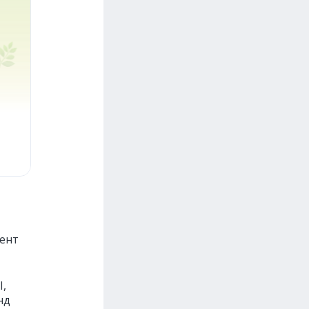
ент
I,
нд