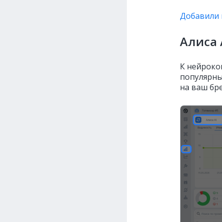
Добавили 
Алиса 
К нейроко
популярный
на ваш бре