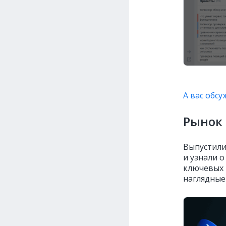
А вас обсу
Рынок 
Выпустил
и узнали о
ключевых 
наглядные