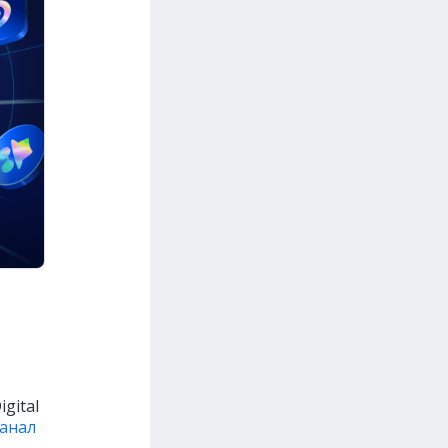
gital
канал