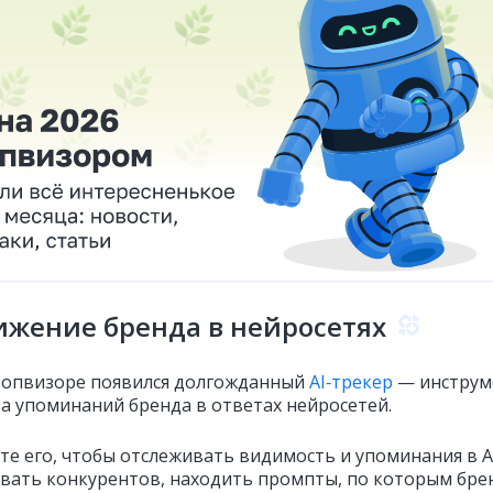
жение бренда в нейросетях
Топвизоре появился долгожданный
AI‑трекер
— инструм
за упоминаний бренда в ответах нейросетей.
те его, чтобы отслеживать видимость и упоминания в A
вать конкурентов, находить промпты, по которым бре