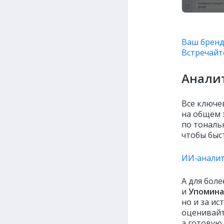
Ваш бренд 
Встречайт
Анали
Все ключе
на общем 
по тональ
чтобы быс
ИИ‑аналит
А для бол
и
У
помина
но и за и
оценивайт
а готовую