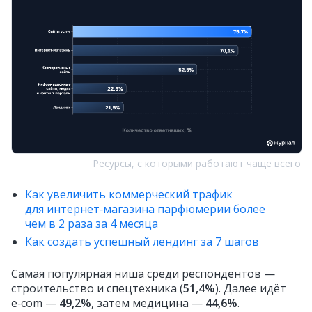
Ресурсы, с которыми работают чаще всего
Как увеличить коммерческий трафик
для интернет‑магазина парфюмерии более
чем в 2 раза за 4 месяца
Как создать успешный лендинг за 7 шагов
Самая популярная ниша среди респондентов —
строительство и спецтехника (
51,4%
). Далее идёт
e‑com —
49,2%
, затем медицина —
44,6%
.