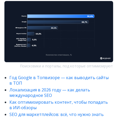
Поисковики и порталы, под которые оптимизируют
Год Google в Топвизоре — как выводить сайты
в ТОП
Локализация в 2026 году — как делать
международное SEO
Как оптимизировать контент, чтобы попадать
в ИИ‑обзоры
SEO для маркетплейсов: всё, что нужно знать