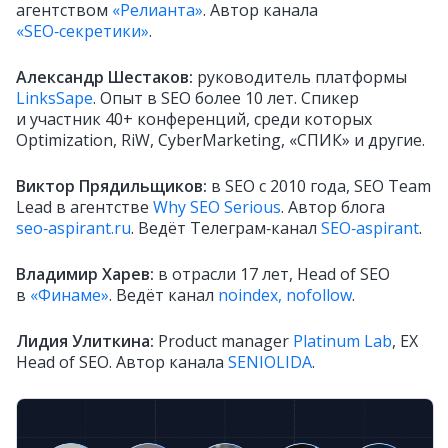
агентством
«Релианта»
. Автор канала
«SEO‑секретики»
.
Александр Шестаков:
руководитель платформы
LinksSape
. Опыт в SEO более 10 лет. Спикер
и участник 40+ конференций, среди которых
Optimization, RiW, CyberMarketing, «СПИК» и другие.
Виктор Прядильщиков:
в SEO с 2010 года, SEO Team
Lead в агентстве
Why SEO Serious
. Автор блога
seo‑aspirant.ru
. Ведёт Телеграм‑канал
SEO‑aspirant
.
Владимир Харев:
в отрасли 17 лет, Head of SEO
в
«Финаме»
. Ведёт канал
noindex, nofollow
.
Лидия Улиткина:
Product manager
Platinum Lab
, EX
Head of SEO. Автор канала
SENIOLIDA
.