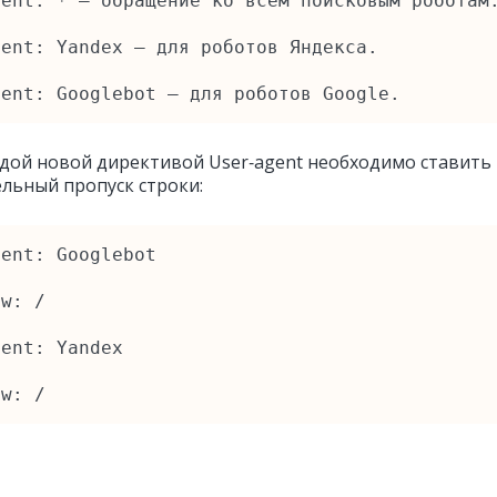
ent: * — обращение ко всем поисковым роботам.
ent: Yandex — для роботов Яндекса.

gent: Googlebot — для роботов Google. 
дой новой директивой User‑agent необходимо ставить
льный пропуск строки:
ent: Googlebot

w: /

ent: Yandex

ow: /