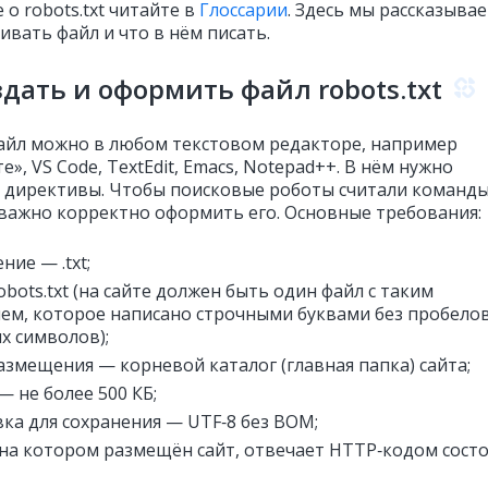
о robots.txt читайте в
Глоссарии
. Здесь мы рассказывае
ивать файл и что в нём писать.
здать и оформить файл robots.txt
айл можно в любом текстовом редакторе, например
е», VS Code, TextEdit, Emacs, Notepad++. В нём нужно
 директивы. Чтобы поисковые роботы считали команд
t, важно корректно оформить его. Основные требования:
ние — .txt;
obots.txt (на сайте должен быть один файл с таким
ем, которое написано строчными буквами без пробело
х символов);
азмещения — корневой каталог (главная папка) сайта;
— не более 500 КБ;
ка для сохранения — UTF‑8 без BOM;
 на котором размещён сайт, отвечает HTTP‑кодом сост