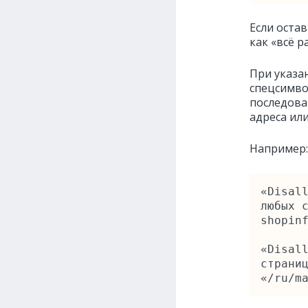
Если оста
как «всё р
При указа
спецсимвол
последова
адреса или
Например:
«Disall
любых с
shopinf
«Disall
страниц
«/ru/m