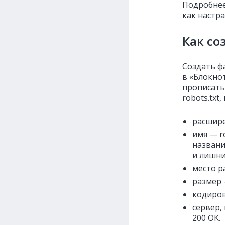
Подробнее 
как настра
Как со
Создать ф
в «Блокнот
прописать
robots.tx
расшире
имя — r
названи
и лишни
место р
размер 
кодиров
сервер,
200 OK.