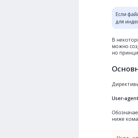
Если фай
для инде
В некоторы
можно соз
но принци
Основн
Директивы
User‑agen
Обозначае
ниже кома