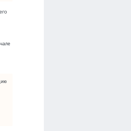
его
ачале
ию 