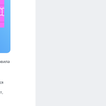
авила
ся
т,