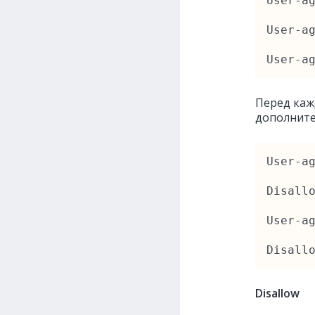
User‑ag
User‑ag
User‑a
Перед каж
дополните
User‑ag
Disallo
User‑ag
Disall
Disallow