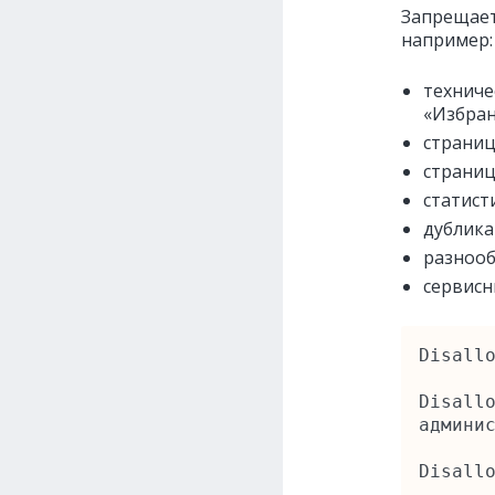
Запрещает
например:
техниче
«Избран
страни
страниц
статист
дублика
разнооб
сервисн
Disallo
Disallo
админис
Disall