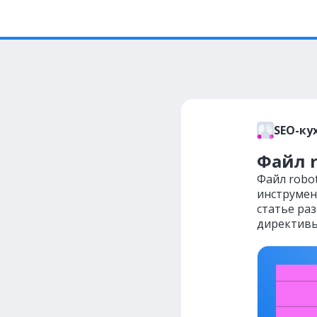
SEO-ку
Файл r
Файл robot
инструмен
статье ра
директивы