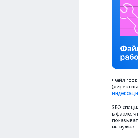
Файл robo
(директив
индексац
SEO‑специ
в файле, 
показывать
не нужно 