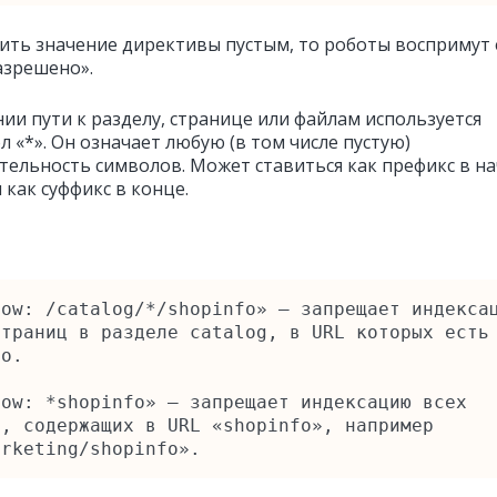
вить значение директивы пустым, то роботы воспримут 
азрешено».
нии пути к разделу, странице или файлам используется
 «*». Он означает любую (в том числе пустую)
тельность символов. Может ставиться как префикс в н
 как суффикс в конце.
ow: /catalog/*/shopinfo» — запрещает индексац
траниц в разделе catalog, в URL которых есть 
o.

ow: *shopinfo» — запрещает индексацию всех 
, содержащих в URL «shopinfo», например 
arketing/shopinfo».