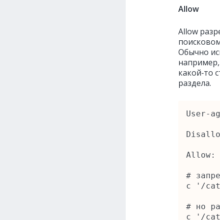
Allow
Allow разр
поисковом
Обычно ис
например,
какой‑то 
раздела.
User‑ag
Disallo
Allow: 
# запре
с '/cat
# но ра
с '/ca