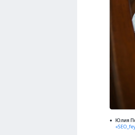
Юлия П
«SEO_fe