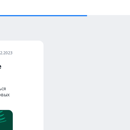
12.2023
е
ься
овых