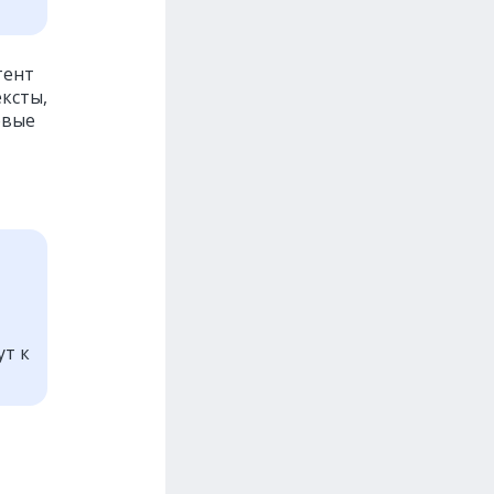
тент
ксты,
овые
ут к