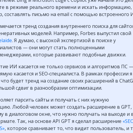
е в режиме реального времени и искать информацию, 
, составлять письмо на email с помощью встроенного 
мечается тренд создания внутреннего поиска для сайто
енеративных моделей. Например, Forbes выпустил свой
elaide
. Я думаю, с высокой экспертизой в поиске у
иалистов — они могут стать полноценными
менеджерами, которые развивают подобные движки.
тие ИИ касается не только сервисов и алгоритмов ПС 
ямую касается и SEO‑специалиста. В рамках профессии я
 что будет тренд на создание своих расширений в ChatG
льшой сдвиг в разнообразии оптимизации.
оляет парсить сайты и получать с них нужную
ию. Любой человек может создать расширение в GPT,
му в диалоговом окне, что нужно получать на выходе и 
рмате. Так, на основе API GPT я сделал расширение
«SE
S»
, которое сравнивает то, что видит пользователь, и т