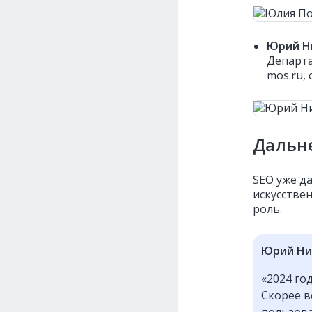
Юрий Н
Департа
mos.ru,
Дальн
SEO уже да
искусстве
роль.
Юрий Ни
«2024 го
Скорее в
пользоват