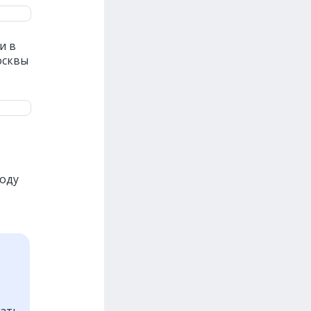
и в
осквы
году
ать.