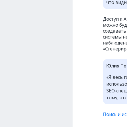
что види
Доступ к 
можно буд
создавать
системы н
наблюдени
«Сгенерир
Юлия По
«Я весь 
использо
SEO‑спец
тому, чт
Поиск и ис