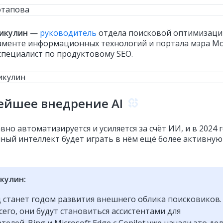
икулин
—
руководитель
отдела поисковой оптимизаци
менте информационных технологий и портала мэра М
 специалист по продуктовому SEO.
ейшее внедрение AI
вно автоматизируется и усиляется за счёт ИИ, и в 2024 
нный интеллект будет играть в нём ещё более активную
кулин:
д станет годом развития внешнего облика поисковиков.
сего, они будут становиться ассистентами для
елей. Bing и Microsoft Edge с Copilot уже начали это дел