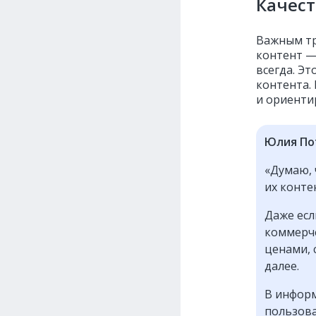
Качест
Важным тр
контент —
всегда. Э
контента.
и ориенти
Юлия По
«Думаю, 
их конте
Даже есл
коммерче
ценами, 
далее.
В информ
пользова