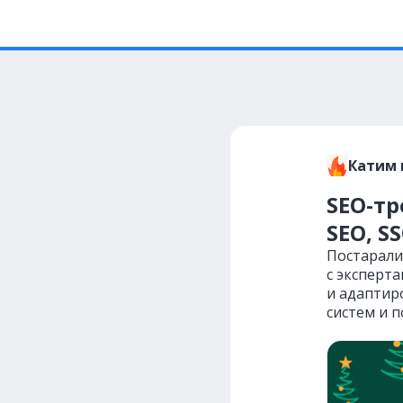
Катим 
SEO-тр
SEO, S
Постарали
с эксперт
и адаптир
систем и 