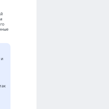
ый
ом
ого
нные
 и
так