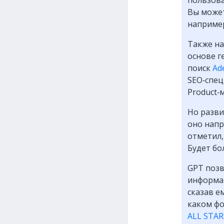
Вы может
например
Также на
основе г
поиск
Ad
SEO‑спец
Product‑
Но разви
оно напр
отметил,
Будет бо
GPT позв
информац
сказав е
каком фо
ALL STAR