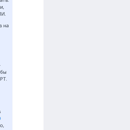
и,
ИИ.
в на
—
 бы
PT.
в
O
о,