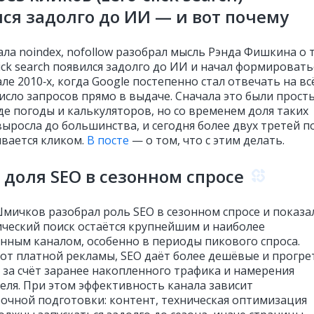
ся задолго до ИИ — и вот почему
ла noindex, nofollow разобрал мысль Рэнда Фишкина о 
lick search появился задолго до ИИ и начал формировать
ле 2010‑х, когда Google постепенно стал отвечать на вс
исло запросов прямо в выдаче. Сначала это были прост
де погоды и калькуляторов, но со временем доля таких
выросла до большинства, и сегодня более двух третей п
ивается кликом.
В посте
— о том, что с этим делать.
 доля SEO в сезонном спросе
мичков разобрал роль SEO в сезонном спросе и показа
ический поиск остаётся крупнейшим и наиболее
нным каналом, особенно в периоды пикового спроса.
 от платной рекламы, SEO даёт более дешёвые и прогре
 за счёт заранее накопленного трафика и намерения
еля. При этом эффективность канала зависит
рочной подготовки: контент, техническая оптимизация