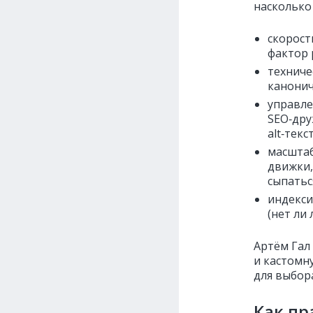
насколько
скорост
фактор 
техниче
канонич
управле
SEO‑дру
alt‑текс
масштаб
движки,
сыпатьс
индекси
(нет ли
Артём Гал 
и кастомн
для выбор
Как п