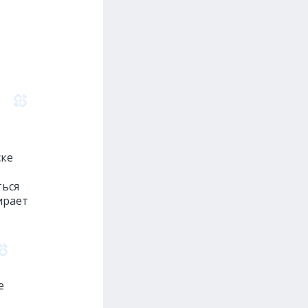
ске
ться
ирает
e