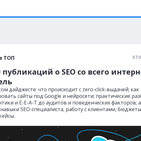
07.
в ТОП
 публикаций о SEO со всего интерн
ель
ом дайджесте: что происходит с zero-click-выдачей; как
овать сайты под Google и нейросети; практические ра
тики и E-E-A-T до аудитов и поведенческих факторов; а
 навыки SEO-специалиста, работу с клиентами, бюджеты
кейсы.