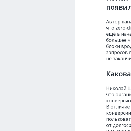
появил
Автор кана
что zero‑c
ещё в нача
большее ч
блоки вро
запросов 
не заканч
Какова
Николай Ш
что орган
конверсио
В отличие
конверсии
пользоват
от долгос