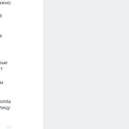
ажно:
й
;
рые
ют
цы
oomla
лицу