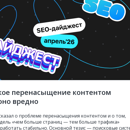
акое перенасыщение контентом
оно вредно
сказал о проблеме перенасыщения контентом и о том,
дель «чем больше страниц — тем больше трафика»
 работать стабильно. Основной тезис — поисковые сис