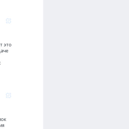
т это
даче
х
лок
ия