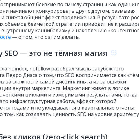
воспринимают близкие по смыслу страницы как один ин
о они начинают конкурировать друг с другом, размывая
 и снижая общий эффект продвижения. В результате ро
х объёмов без чёткой стратегии приводит не к расши
 к внутреннему каннибализму и накоплению «контентно
посте
— о том, что с этим делать.
 SEO — это не тёмная магия
ла noindex, nofollow разобрал мысль зарубежного
та Педро Диаса о том, что SEO воспринимается как «тё
из‑за сложности самой дисциплины, а из‑за ошибки
ации внутри маркетинга. Маркетинг живёт в логике
с чёткими циклами и измеримыми результатами, тогда
 это инфраструктурная работа, эффект которой
ется годами и не укладывается в квартальные отчёты.
о том, как создавать ценность SEO на уровне архитект
ез кликов (zero‑click search)