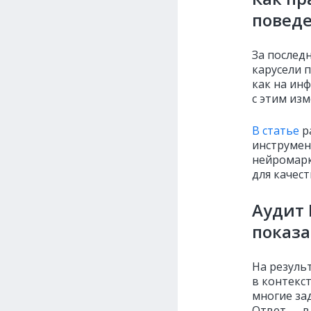
повед
За послед
карусели 
как на ин
с этим из
В статье
р
инструмен
нейромарк
для качес
Аудит 
показ
На резуль
в контекс
многие за
Ответ — в