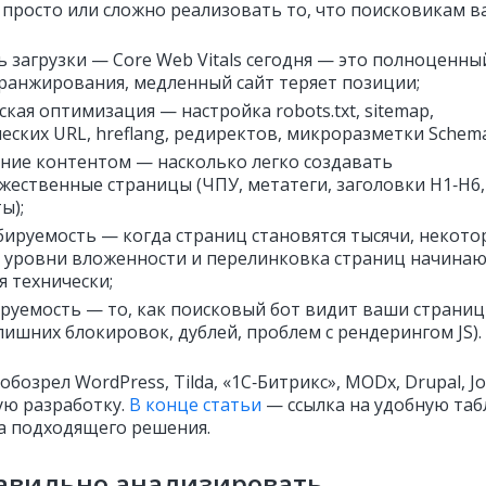
 просто или сложно реализовать то, что поисковикам в
ь загрузки — Core Web Vitals сегодня — это полноценны
ранжирования, медленный сайт теряет позиции;
ская оптимизация — настройка robots.txt, sitemap,
еских URL, hreflang, редиректов, микроразметки Schema
ние контентом — насколько легко создавать
жественные страницы (ЧПУ, метатеги, заголовки H1‑H6,
ты);
ируемость — когда страниц становятся тысячи, некото
 уровни вложенности и перелинковка страниц начина
я технически;
руемость — то, как поисковый бот видит ваши страни
 лишних блокировок, дублей, проблем с рендерингом JS).
обозрел WordPress, Tilda, «1С‑Битрикс», MODx, Drupal, J
ую разработку.
В конце статьи
— ссылка на удобную таб
а подходящего решения.
равильно анализировать