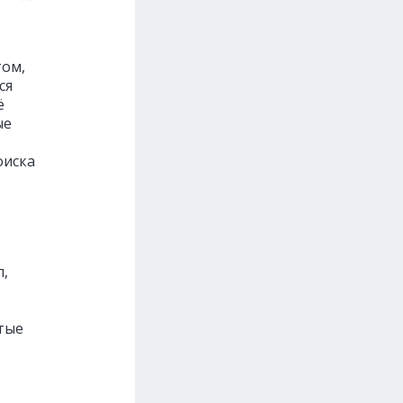
том,
ся
ё
ые
оиска
л,
тые