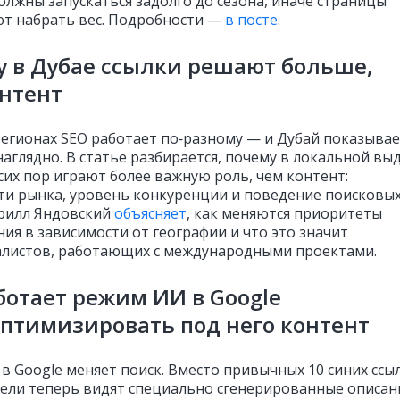
олжны запускаться задолго до сезона, иначе страницы
ют набрать вес. Подробности —
в посте
.
 в Дубае ссылки решают больше,
нтент
регионах SEO работает по‑разному — и Дубай показывае
наглядно. В статье разбирается, почему в локальной вы
сих пор играют более важную роль, чем контент:
ти рынка, уровень конкуренции и поведение поисковы
ирилл Яндовский
объясняет
, как меняются приоритеты
ия в зависимости от географии и что это значит
алистов, работающих с международными проектами.
ботает режим ИИ в Google
оптимизировать под него контент
в Google меняет поиск. Вместо привычных 10 синих ссы
ели теперь видят специально сгенерированные описан