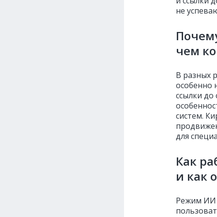
и ссылки д
не успева
Почему
чем ко
В разных 
особенно 
ссылки до 
особеннос
систем. К
продвижен
для специ
Как ра
и как 
Режим ИИ 
пользоват