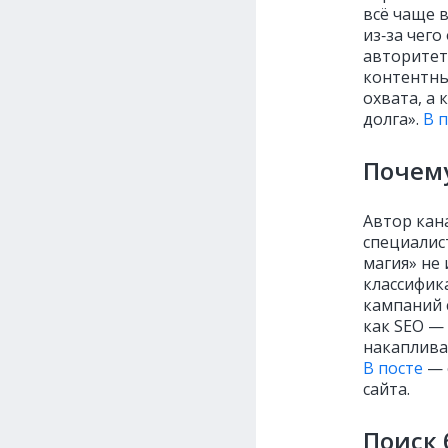
всё чаще 
из‑за чег
авторитет
контентны
охвата, а
долга».
В 
Почему
Автор кана
специалис
магия» не 
классифик
кампаний 
как SEO —
накаплива
В посте
— 
сайта.
Поиск б