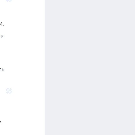
И,
те
ть
у
,