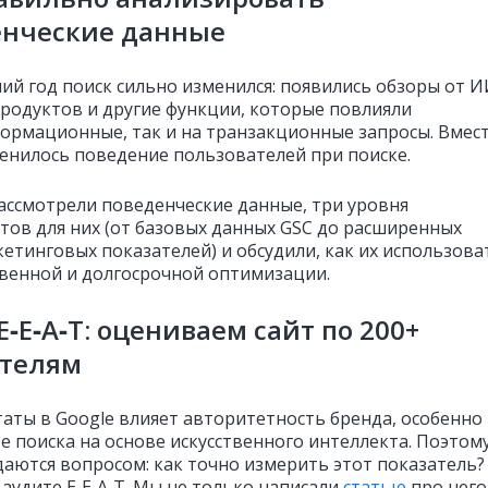
енческие данные
ний год поиск сильно изменился: появились обзоры от И
продуктов и другие функции, которые повлияли
формационные, так и на транзакционные запросы. Вмес
менилось поведение пользователей при поиске.
ассмотрели поведенческие данные, три уровня
тов для них (от базовых данных GSC до расширенных
етинговых показателей) и обсудили, как их использова
твенной и долгосрочной оптимизации.
E‑E‑A‑T: оцениваем сайт по 200+
ателям
таты в Google влияет авторитетность бренда, особенно
те поиска на основе искусственного интеллекта. Поэтом
даются вопросом: как точно измерить этот показатель?
 аудите E‑E‑A‑T. Мы не только написали
статью
про него