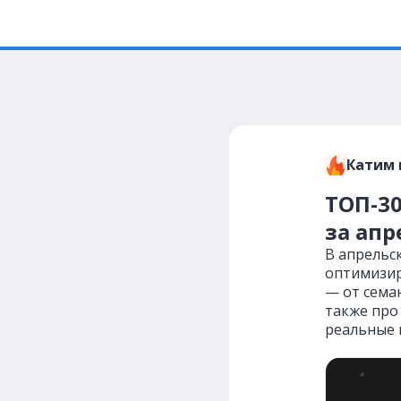
Катим 
ТОП-30
за апр
В апрельск
оптимизир
— от семан
также про
реальные 