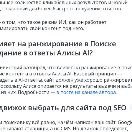
ньшее количество кликабельных результатов и новый
, созданный для более быстрого получения ответов.
 о том, что такое режим ИИ, как он работает
имизировать свой контент под него.
ияет на ранжирование в Поиске
дание в ответы Алисы AI?
ивинский разобрал, что влияет на ранжирование в пои
ие контента в ответы Алисы AI. Базовый принцип —
адать в AI‑ответы, сайт должен уже хорошо ранжирова
 поскольку Алиса опирается на результаты выдачи и выб
 из них. Подробности —
в посте на канале автора
.
движок выбрать для сайта под SEO
 поисковику всё равно, на чём написан ваш сайт. Googl
оценивают страницы, а не CMS. Но движок определяет,