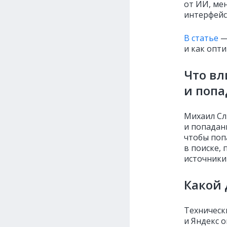
от ИИ, ме
интерфейс
В статье
—
и как опт
Что вл
и попа
Михаил Сл
и попадан
чтобы поп
в поиске,
источники
Какой 
Технически
и Яндекс 