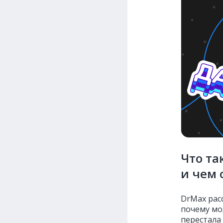
Что т
и чем 
DrMax рас
почему мо
перестала