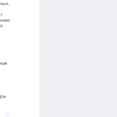
тент,
ст
рению
го
мная
уры