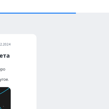
12.2024
ета
про
угое.