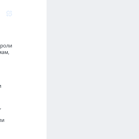
 роли
мам,
и
,
ли