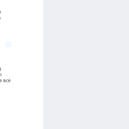
е
м
ц
о
е всё