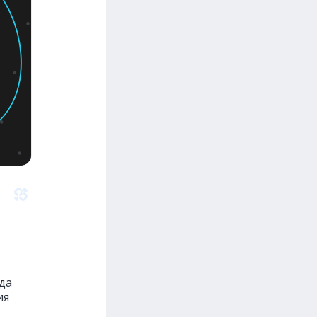
да
ия