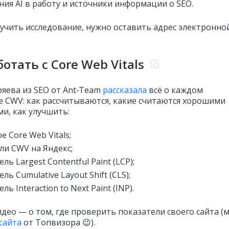
ния AI в работу и источники информации о SEO.
учить исследование, нужно оставить адрес электронно
ботать с Core Web Vitals
яева из SEO от Ant‑Team
рассказала
всё о каждом
е CWV: как рассчитываются, какие считаются хорошими
и, как улучшить:
е Core Web Vitals;
ли CWV на Яндекс;
ль Largest Contentful Paint (LCP);
ль Cumulative Layout Shift (CLS);
ль Interaction to Next Paint (INP).
идео — о том, где проверить показатели своего сайта 
сайта
от Топвизора 😉).