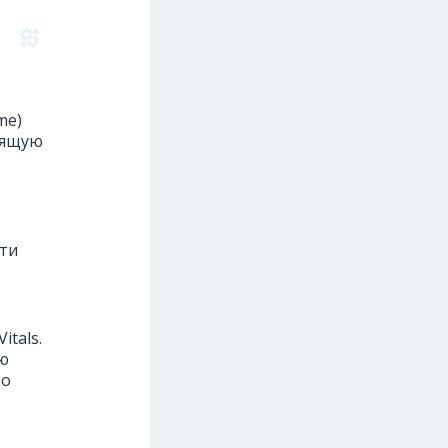
me)
оящую
ти
tals.
ую
во