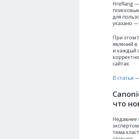
Hreflang —
поисковым
для польз
указано — 
При этом h
явлений в
и каждый 
корректно
сайтах.
В статье
—
Canoni
что но
Недавнее
экспертом
тема клас
главное: