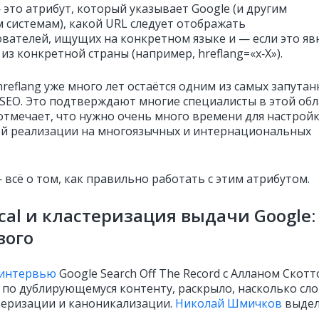
 это атрибут, который указывает Google (и другим
 системам), какой URL следует отображать
ователей, ищущих на конкретном языке и — если это яв
из конкретной страны (например, hreflang=«x‑X»).
reflang уже много лет остаётся одним из самых запута
 SEO. Это подтверждают многие специалисты в этой обл
отмечает, что нужно очень много времени для настройк
й реализации на многоязычных и интернациональных
 всё о том, как правильно работать с этим атрибутом.
cal и кластеризация выдачи Google:
вого
интервью
Google Search Off The Record с Алланом Скотт
 по дублирующемуся контенту, раскрыло, насколько сл
теризации и каноникализации.
Николай Шмичков
выде