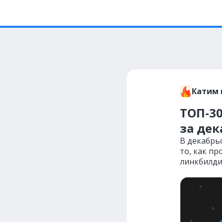
Катим 
ТОП-30
за дек
В декабрь
то, как пр
линкбилди