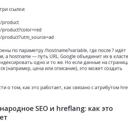
 три ссылки:
m/product
m/product?color=red
m/product?utm_source=ad
ены по параметру /hostname?variable, где после ? идёт
, а hostname — путь URL. Google объединит их в класте
индексировать одно и то же. Но если данные на страниц
ся (например, цена или описание), это может создать
.
и о том, как это работает, как связано с атрибутом hre
ародное SEO и hreflang: как это
ает