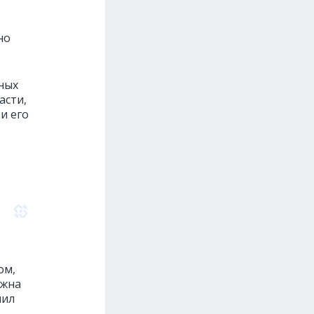
но
нных
асти,
и его
ом,
ожна
лил