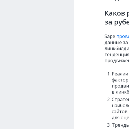
Каков 
за руб
Sape
пров
данные за
линкбилди
тенденция
продвижен
Реалии 
фактор
продви
в линк
Страте
наибол
сайтов
для оц
Тренды