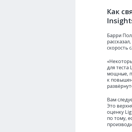
Как св
Insigh
Барри Полл
рассказал
скорость с
«Некоторы
для теста 
мощные, п
к повышен
развёрнут
Вам следуе
Это верхня
оценку Li
по тому, 
производи