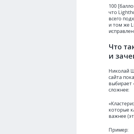
100 [балло
что Light
всего под
и том же L
исправлен
Что та
и заче
Николай 
сайта пока
выбирает 
сложнее:
«Кластери
которые к
важнее (это
Пример: