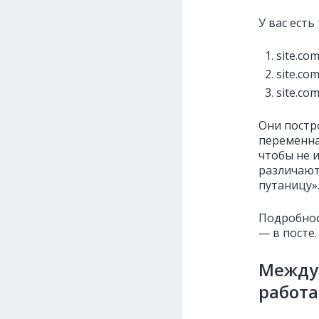
У вас есть
site.co
site.co
site.co
Они постро
переменная
чтобы не 
различают
путаницу»
Подробност
— в посте.
Междун
работ