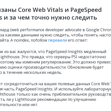
язаны Core Web Vitals и PageSpeed
ts и за чем точно нужно следить
ард (web performance developer advocate в Google Chro
, за какими данными нужно следить, чтобы понять наст
айта. А noindex, nofollow
перевели
его ответ:
е из вас жалуются, что PageSpeed Insights медленный
Lighthouse. Это правда, что серверы PSI недостаточно
оэтому мы изменим регулирование. Это должно привес
ию оценки производительности. Обновление будет
о в течение нескольких недель.
т сосредоточиться на ваших полевых данных Core Web Vi
я часть PageSpeed Insights. И используйте лабораторн
ghthouse только как очень приблизительное руководст
есть ли у Lighthouse рекомендации по улучшению
тельности или нет.