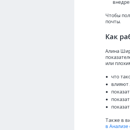
внедре
Чтобы пол
почты.
Как ра
Алина Шир
показател
или плохим
что тако
влияют 
показате
показате
показате
Также в в
в Анализе 