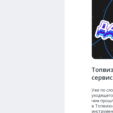
Топвиз
сервис
Уже по сл
уходящего
чем прошл
в Топвизо
инструмен