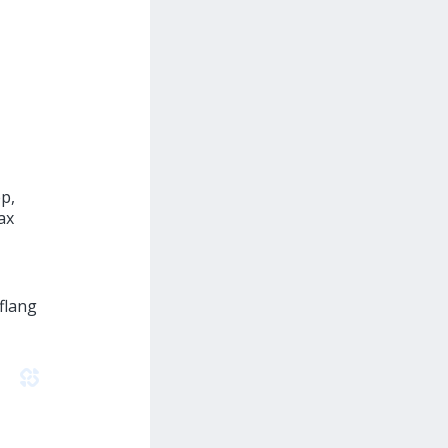
р,
ах
flang