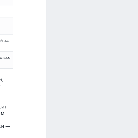
й зал
колько
и,
т
сит
ём
ки —