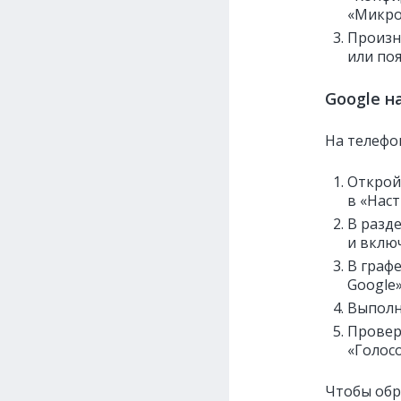
«Микро
Произне
или по
Google н
На телефо
Открой
в «Наст
В разд
и включ
В графе
Google»
Выполн
Провер
«Голос
Чтобы обр