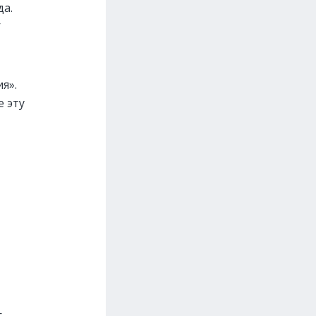
да.
—
ия».
е эту
—