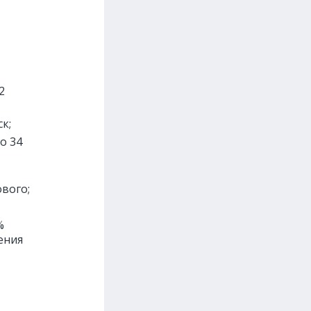
2
ск;
о 34
вого;
%
ения
т