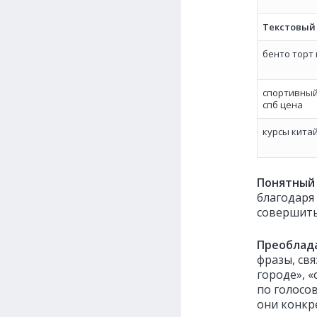
Текстовы
бенто торт
спортивный
спб цена
курсы кита
Понятны
благодаря
совершит
Преоблада
фразы, св
городе», «
по голосо
они конкр