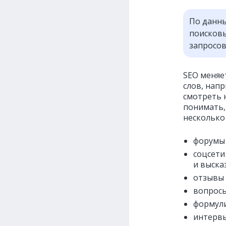
По данны
поисковы
запросо
SEO меняе
слов, нап
смотреть 
понимать,
несколько
форумы и
соцсети
и выска
отзывы 
вопросы
формули
интервь