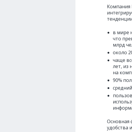
Компания
интегриру
тенденции
в мире 
что пре
млрд че
около 2
чаще вс
лет, из
на комп
90% пол
средний
пользов
использ
информа
Основная 
удобства 