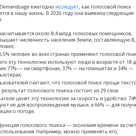
 Demandsage ежегодно
исследует
, как голосовой поиск
ется в нашу жизнь. В 2026 году она выявила следующие
:
насчитывается около 8,4 млрд голосовых помощников,
вышает численность населения Земли, составляющую 8,
ловек;
0,5% человек во всех странах применяют голосовой пои
его эту технологию используют люди в возрасте от 18 д
 них 77% — на смартфонах, 37% — на планшетах и 34% —
ьютерах;
ьзователей считают, что голосовой поиск проще тексто
 результат голосового поиска состоит из 29 слов;
атели ценят эту технологию за скорость и удобство: 74
уют её для воспроизведения музыки, а 66% — для получ
ции о погоде.
функция голосового поиска — экономия времени за счё
использования. Например, можно применять его,