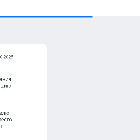
10.2025
вания
ацию
телю
место
ёт