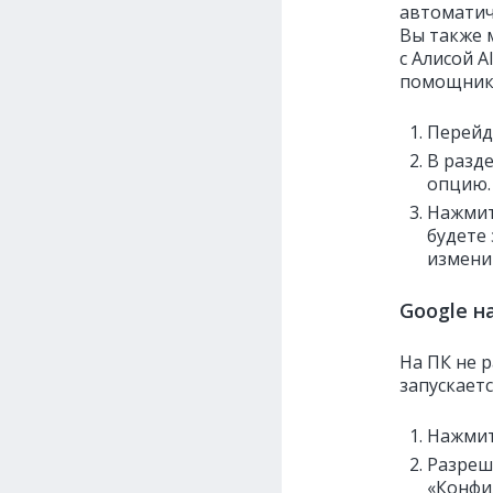
автоматич
Вы также 
с Алисой A
помощник
Перейд
В разд
опцию.
Нажмит
будете 
изменит
Google н
На ПК не р
запускает
Нажмит
Разреш
«Конфи