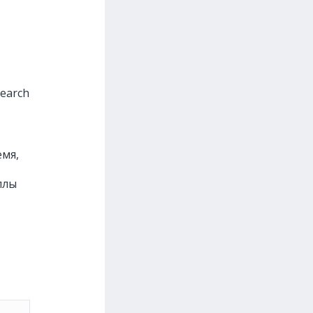
earch
емя,
ллы