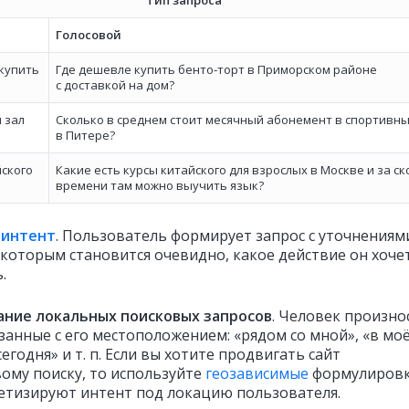
Тип запроса
й
Голосовой
 купить
Где дешевле купить бенто‑торт в Приморском районе
с доставкой на дом?
 зал
Сколько в среднем стоит месячный абонемент в спортивны
в Питере?
йского
Какие есть курсы китайского для взрослых в Москве и за с
времени там можно выучить язык?
й
интент
. Пользователь формирует запрос с уточнениям
 которым становится очевидно, какое действие он хоче
ь.
ние локальных поисковых запросов
. Человек произно
язанные с его местоположением: «рядом со мной», «в мо
сегодня» и т. п. Если вы хотите продвигать сайт
вому поиску, то используйте
геозависимые
формулиров
етизируют интент под локацию пользователя.