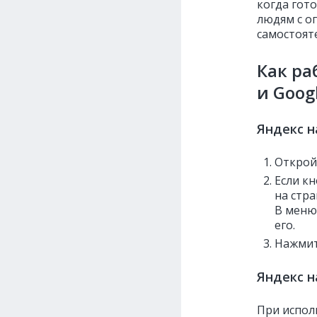
когда гот
людям с о
самостояте
Как ра
и Goog
Яндекс 
Открой
Если кн
на стра
В меню
его.
Нажмит
Яндекс н
При испол