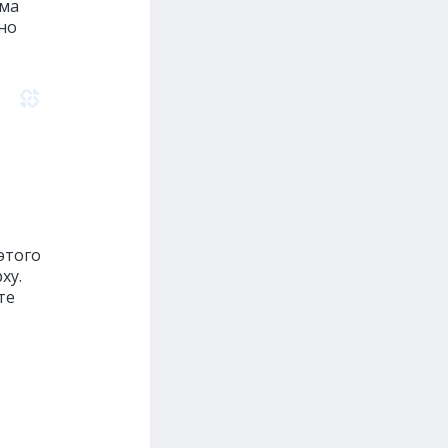
има
но
этого
ху.
те