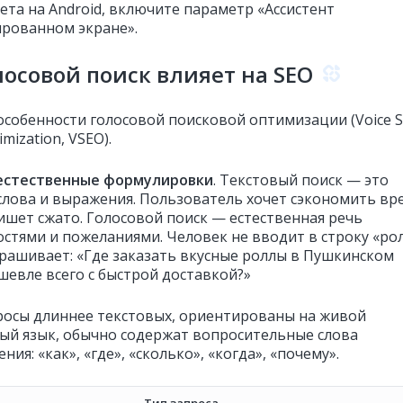
ета на Android, включите параметр «Ассистент
ированном экране».
лосовой поиск влияет на SEO
особенности голосовой поисковой оптимизации (Voice S
imization, VSEO).
естественные формулировки
. Текстовый поиск — это
слова и выражения. Пользователь хочет сэкономить вр
ишет сжато. Голосовой поиск — естественная речь
остями и пожеланиями. Человек не вводит в строку «ро
спрашивает: «Где заказать вкусные роллы в Пушкинском
шевле всего с быстрой доставкой?»
росы длиннее текстовых, ориентированы на живой
ый язык, обычно содержат вопросительные слова
ния: «как», «где», «сколько», «когда», «почему».