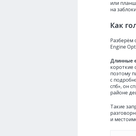
или планш
на заблок
Как го
Разберём 
Engine Opt
Длинные 
короткие 
поэтому п
с подробн
спб», он 
районе де
Такие зап
разговорн
и местоиме