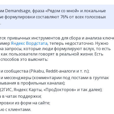
м Demandsage, фраза «Рядом со мной» и локальные
е формулировки составляют 76% от всех голосовых
в.
тся: привычных инструментов для сбора и анализа клю
ример
Яндекс Вордстата
, теперь недостаточно. Нужно
на запросы, которые люди формулируют вслух, то есть
 как пользователи говорят в реальной жизни. Есть
 способов это выяснить:
 сообщества (Pikabu, Reddit‑аналоги и т. п.);
 и мессенджеры (комментарии под постами в группах
зывания в профильных каналах);
(2ГИС, Яндекс Карты, «ПроДокторов» и так далее);
 в чатах поддержки;
ровки из форм на сайте;
ю с клиентами.