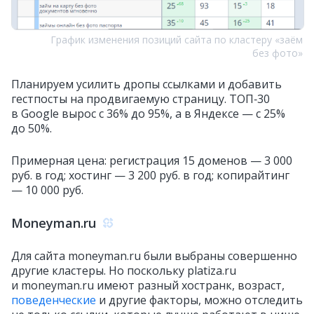
График изменения позиций сайта по кластеру «заём
без фото»
Планируем усилить дропы ссылками и добавить
гестпосты на продвигаемую страницу. ТОП‑30
в Google вырос с 36% до 95%, а в Яндексе — с 25%
до 50%.
Примерная цена: регистрация 15 доменов — 3 000
руб. в год; хостинг — 3 200 руб. в год; копирайтинг
— 10 000 руб.
Moneyman.ru
Для сайта moneyman.ru были выбраны совершенно
другие кластеры. Но поскольку platiza.ru
и moneyman.ru имеют разный хостранк, возраст,
поведенческие
и другие факторы, можно отследить