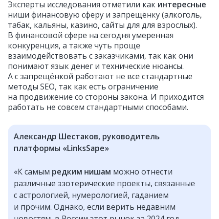
Эксперты исследования отметили как
интересные
ниши финансовую сферу и запрещёнку (алкоголь,
табак, кальяны, казино, сайты для для взрослых).
В финансовой сфере на сегодня умеренная
конкуренция, а также чуть проще
взаимодействовать с заказчиками, так как они
понимают язык денег и технические нюансы.
А с запрещёнкой работают не все стандартные
методы SEO, так как есть ограничение
на продвижение со стороны закона. И приходится
работать не совсем стандартными способами.
Александр Шестаков, руководитель
платформы «LinksSape»
«К самым
редким нишам
можно отнести
различные эзотерические проекты, связанные
с астрологией, нумерологией, гаданием
и прочим. Однако, если верить недавним
новостям, в России этот рынок за 2024 год