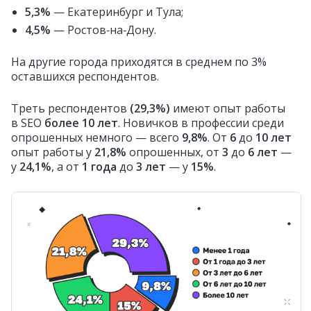
5,3%
— Екатеринбург и Тула;
4,5%
— Ростов‑на‑Дону.
На другие города приходятся в среднем по 3%
оставшихся респондентов.
Треть респондентов
(29,3%)
имеют опыт работы
в SEO
более 10 лет
. Новичков в профессии среди
опрошенных немного — всего
9,8%
. От
6
до
10 лет
опыт работы у
21,8%
опрошенных, от
3
до
6 лет
—
у
24,1%
, а от
1 года
до
3 лет
— у
15%
.