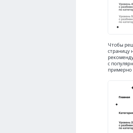
Чтобы реш
страницу 
рекоменду
с популяр
примерно 