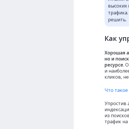
высоких 
трафика.
решить.
Как уп
Хорошая а
но и поис
ресурсе
. 
и наиболе
кликов, не
Что такое
Упростив 
индексаци
из поиско
трафик на 