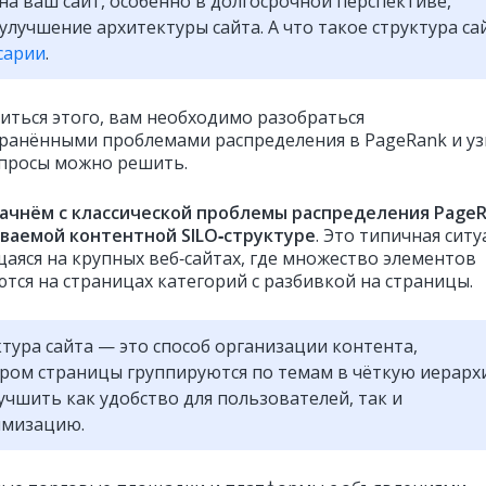
на ваш сайт, особенно в долгосрочной перспективе,
 улучшение архитектуры сайта. А что такое структура са
сарии
.
иться этого, вам необходимо разобраться
транёнными проблемами распределения в PageRank и уз
опросы можно решить.
ачнём с классической проблемы распределения Page
ываемой контентной SILO‑структуре
. Это типичная ситу
аяся на крупных веб‑сайтах, где множество элементов
тся на страницах категорий с разбивкой на страницы.
уктура сайта — это способ организации контента,
ром страницы группируются по темам в чёткую иерарх
учшить как удобство для пользователей, так и
имизацию.