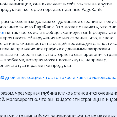
ной навигации, она включает в себя ссылки на другие
продуктов, которые передают данные PageRank.
 расположенные дальше от домашней страницы, получ
полнительного PageRank. Это может означать, что они
ся
не так часто, если вообще сканируются. В результате
 вероятность обнаружения новых страниц, что, в свою
негативно сказывается на общей производительности са
в плане привлечения трафика с длинными запросами.
ньшается вероятность повторного сканирования стра
— проблема, которая может возникнуть, например,
ении статуса в разметке продукта.
0 дней индексации: что это такое и как его использов
разом, чрезмерная глубина кликов становится очевидн
й. Маловероятно, что вы найдёте эти страницы в инде
овами, страницы будут ранжироваться, но не на самых