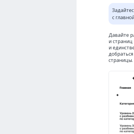
Задайтес
с главно
Давайте р
и страниц 
и единств
добраться
страницы.