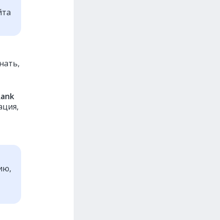
йта
нать,
Rank
ация,
ию,