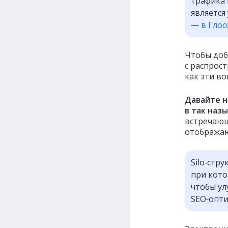
трафика 
является
—
в Глос
Чтобы доб
с распрос
как эти в
Давайте н
в так наз
встречающ
отображаю
Silo‑стр
при кото
чтобы ул
SEO‑опт