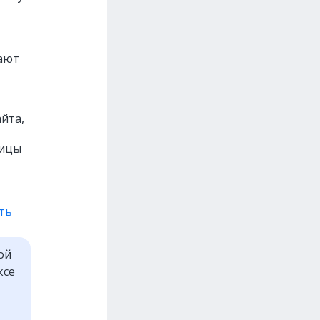
ают
йта,
ницы
ать
ой
ксе