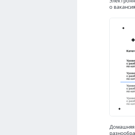
Электронн
о ваканси
Домашняя 
разнообра