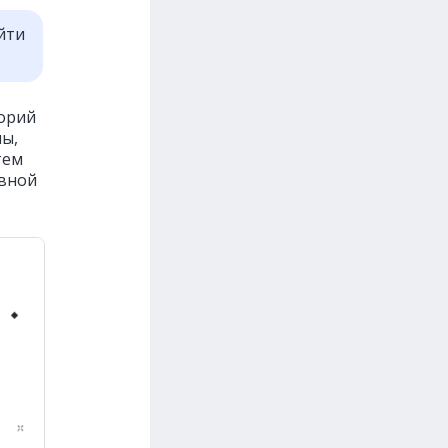
йти
горий
ны,
тем
авной