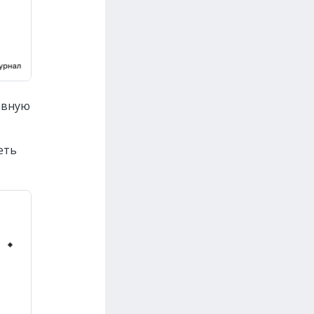
авную
еть