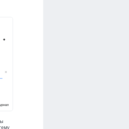
ны
тему