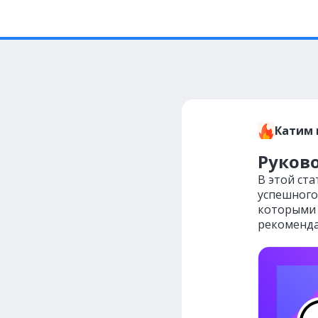
Катим 
Руково
В этой ста
успешного
которыми 
рекоменда