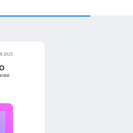
08.2025
EO
нове