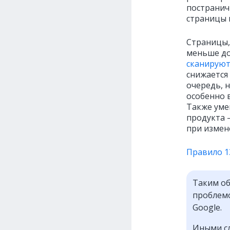
постранич
страницы 
Страницы,
меньше до
сканируют
снижается
очередь, 
особенно 
Также уме
продукта 
при измен
Правило 13
Таким об
проблемо
Google.
Иными сл