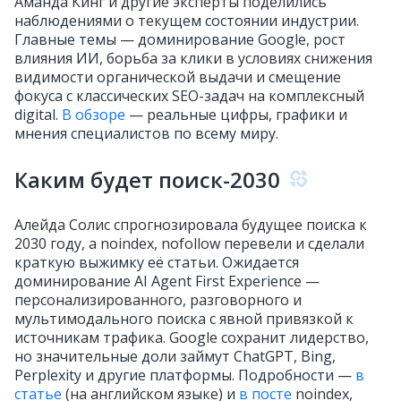
Аманда Кинг и другие эксперты поделились
наблюдениями о текущем состоянии индустрии.
Главные темы — доминирование Google, рост
влияния ИИ, борьба за клики в условиях снижения
видимости органической выдачи и смещение
фокуса с классических SEO-задач на комплексный
digital.
В обзоре
— реальные цифры, графики и
мнения специалистов по всему миру.
Каким будет поиск-2030
Алейда Солис спрогнозировала будущее поиска к
2030 году, а noindex, nofollow перевели и сделали
краткую выжимку её статьи. Ожидается
доминирование AI Agent First Experience —
персонализированного, разговорного и
мультимодального поиска с явной привязкой к
источникам трафика. Google сохранит лидерство,
но значительные доли займут ChatGPT, Bing,
Perplexity и другие платформы. Подробности —
в
статье
(на английском языке) и
в посте
noindex,