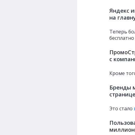
Яндекс и
на главн
Теперь бо
бесплатно
ПромоСтр
с компан
Кроме тог
Бренды м
странице
Это стало
Пользова
миллионо