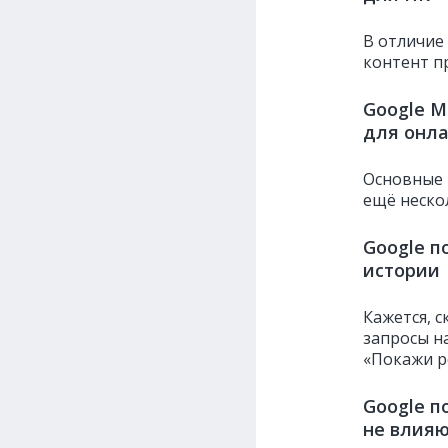
В отличие
контент п
Google M
для онл
Основные
ещё неско
Google п
истории
Кажется, 
запросы н
«Покажи р
Google п
не влияю