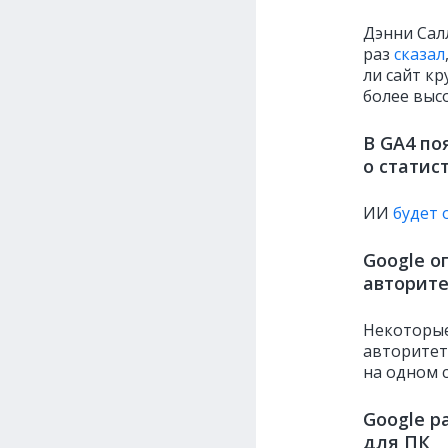
Дэнни Сал
раз
сказал
ли сайт к
более выс
В GA4 по
о статис
ИИ
будет 
Google о
авторите
Некоторы
авторитет
на одном с
Google р
для ПК