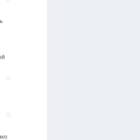
ть
ой
ако