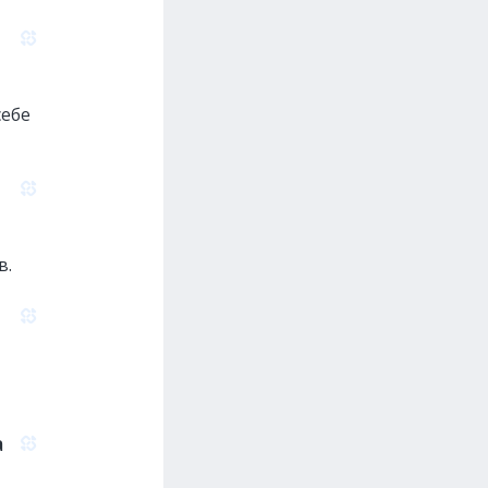
себе
в.
а