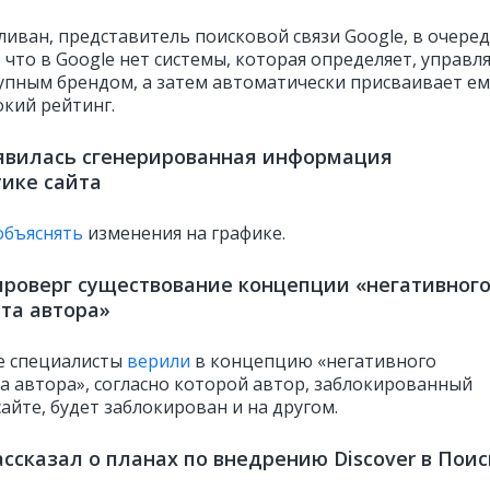
ливан, представитель поисковой связи Google, в очере
, что в Google нет системы, которая определяет, управл
рупным брендом, а затем автоматически присваивает ем
окий рейтинг.
явилась сгенерированная информация
тике сайта
объяснять
изменения на графике.
проверг существование концепции «негативног
та автора»
е специалисты
верили
в концепцию «негативного
а автора», согласно которой автор, заблокированный
айте, будет заблокирован и на другом.
ассказал о планах по внедрению Discover в Поис