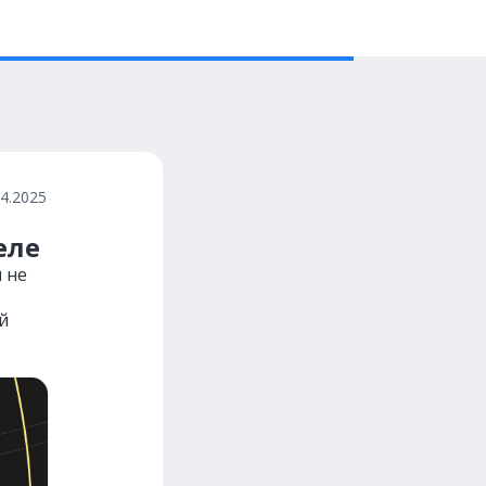
04.2025
еле
и не
й