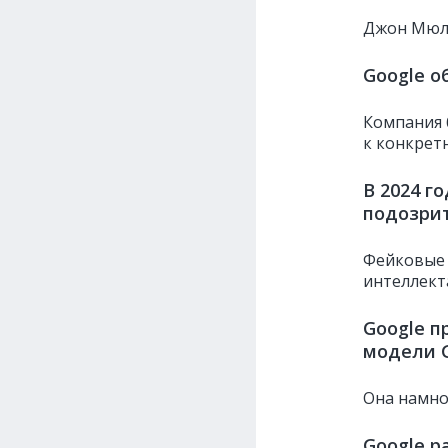
Джон Мю
Google о
Компания 
к конкрет
В 2024 г
подозри
Фейковые
интеллект
Google п
модели G
Она намн
Google р