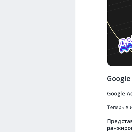
Google
Google A
Теперь в 
Представ
ранжиро