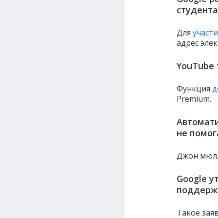
студент
Для
участи
адрес эле
YouTube 
Функция
д
Premium.
Автомати
не помог
Джон мюл
Google у
поддерж
Такое зая