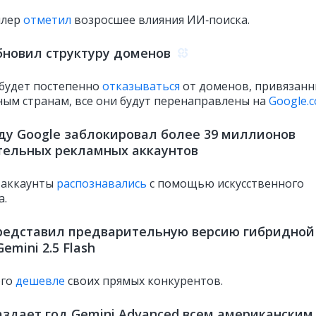
ллер
отметил
возросшее влияния ИИ‑поиска.
бновил структуру доменов
будет постепенно
отказываться
от доменов, привязанн
ным странам, все они будут перенаправлены на
Google.
оду Google заблокировал более 39 миллионов
тельных рекламных аккаунтов
 аккаунты
распознавались
с помощью искусственного
а.
редставил предварительную версию гибридной
emini 2.5 Flash
ого
дешевле
своих прямых конкурентов.
аздает год Gemini Advanced всем американским