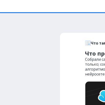
Что та
Что пр
Собрали са
только; с
алгоритмо
нейросете