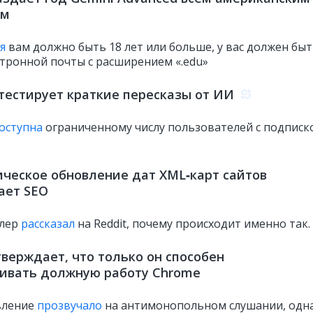
ам
я
вам должно быть 18 лет или больше, у вас должен бы
ктронной почты с расширением «.edu»
тестирует краткие пересказы от ИИ
оступна
ограниченному числу пользователей с подписк
ческое обновление дат XML‑карт сайтов
ает SEO
лер
рассказал
на Reddit, почему происходит именно так.
тверждает, что только он способен
ивать должную работу Chrome
вление
прозвучало
на антимонопольном слушании, одн