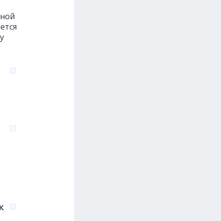
дной
яется
у
о
к