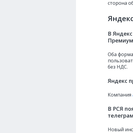
сторона об
Яндек
В Яндек
Премиум
Оба форм
пользоват
без НДС.
Яндекс п
Компания
В РСЯ по
телеграм
Новый ин