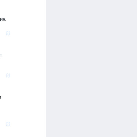
ия.
т
е