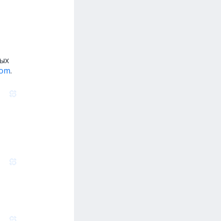
ых
com
.