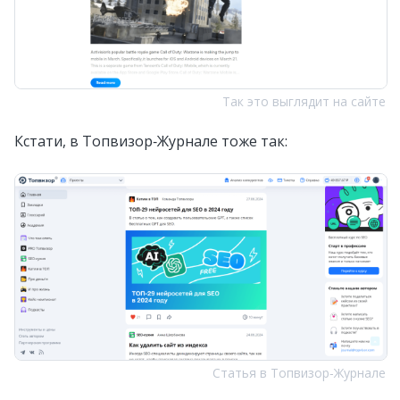
Так это выглядит на сайте
Кстати, в Топвизор‑Журнале тоже так:
Статья в Топвизор‑Журнале